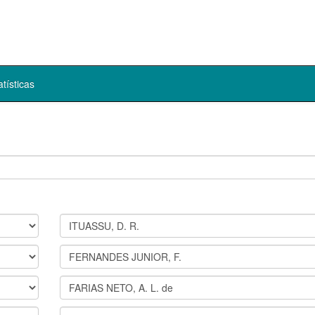
atísticas