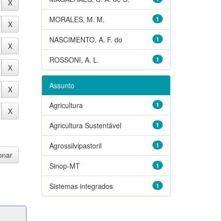
MORALES, M. M.
1
NASCIMENTO, A. F. do
1
ROSSONI, A. L.
1
Assunto
Agricultura
1
Agricultura Sustentável
1
Agrossilvipastoril
1
Sinop-MT
1
Sistemas integrados
1