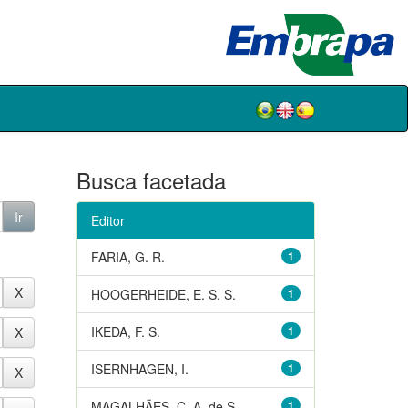
Busca facetada
Editor
FARIA, G. R.
1
HOOGERHEIDE, E. S. S.
1
IKEDA, F. S.
1
ISERNHAGEN, I.
1
MAGALHÃES, C. A. de S.
1