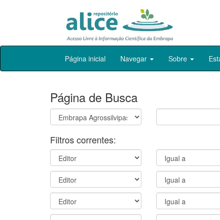
Skip
Página inicial
Navegar
Sobre
Est
navigation
Página de Busca
Filtros correntes: