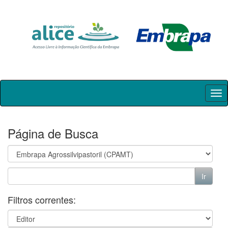
Skip
navigation
Página de Busca
Filtros correntes: