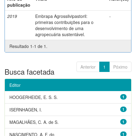
publicação
2019
Embrapa Agrossilvipastoril:
-
primeiras contribuições para o
desenvolvimento de uma
agropecuária sustentável.
Resultado 1-1 de 1.
Anterior
1
Póximo
Busca facetada
Editor
HOOGERHEIDE, E. S. S.
1
ISERNHAGEN, I.
1
MAGALHÃES, C. A. de S.
1
NASCIMENTO, A. F. do
1