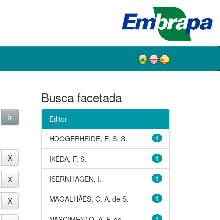
Busca facetada
Editor
HOOGERHEIDE, E. S. S.
1
IKEDA, F. S.
1
ISERNHAGEN, I.
1
MAGALHÃES, C. A. de S.
1
NASCIMENTO, A. F. do
1