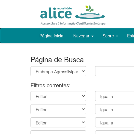
Skip
Página inicial
Navegar
Sobre
Est
navigation
Página de Busca
Filtros correntes: