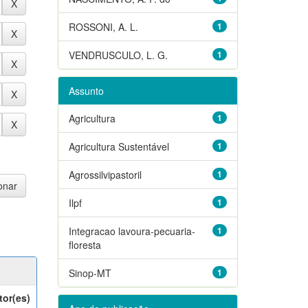
ROSSONI, A. L.
1
VENDRUSCULO, L. G.
1
Assunto
Agricultura
1
Agricultura Sustentável
1
Agrossilvipastoril
1
Ilpf
1
Integracao lavoura-pecuaria-
1
floresta
Sinop-MT
1
tor(es)