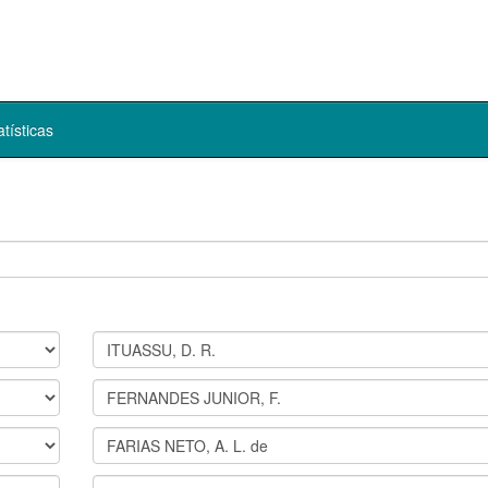
atísticas