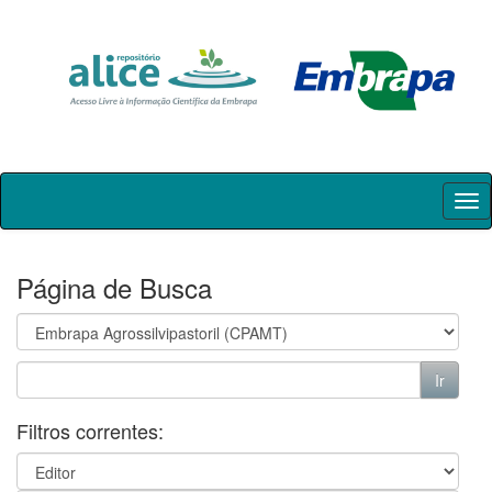
Skip
navigation
Página de Busca
Filtros correntes: