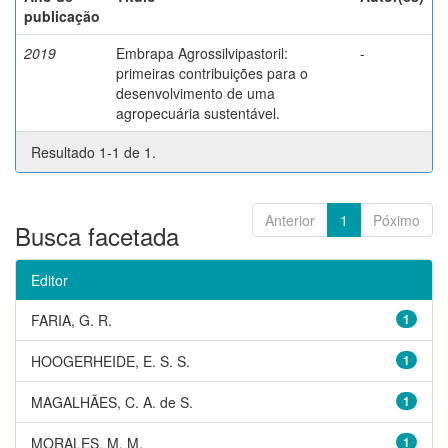
publicação
2019
Embrapa Agrossilvipastoril:
-
primeiras contribuições para o
desenvolvimento de uma
agropecuária sustentável.
Resultado 1-1 de 1.
Anterior
1
Póximo
Busca facetada
Editor
FARIA, G. R.
1
HOOGERHEIDE, E. S. S.
1
MAGALHÃES, C. A. de S.
1
MORALES, M. M.
1