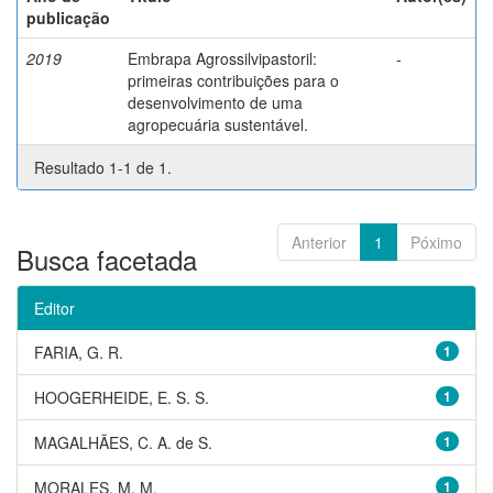
publicação
2019
Embrapa Agrossilvipastoril:
-
primeiras contribuições para o
desenvolvimento de uma
agropecuária sustentável.
Resultado 1-1 de 1.
Anterior
1
Póximo
Busca facetada
Editor
FARIA, G. R.
1
HOOGERHEIDE, E. S. S.
1
MAGALHÃES, C. A. de S.
1
MORALES, M. M.
1