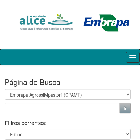
Skip
navigation
Página de Busca
Filtros correntes: