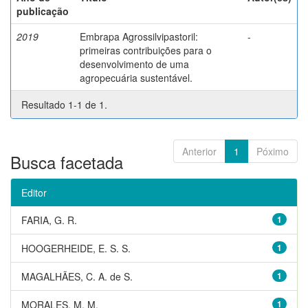
publicação
2019
Embrapa Agrossilvipastoril:
-
primeiras contribuições para o
desenvolvimento de uma
agropecuária sustentável.
Resultado 1-1 de 1.
Anterior
1
Póximo
Busca facetada
Editor
FARIA, G. R.
1
HOOGERHEIDE, E. S. S.
1
MAGALHÃES, C. A. de S.
1
MORALES, M. M.
1