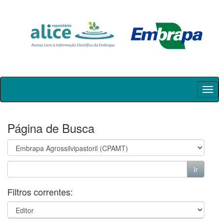
Skip
navigation
Página de Busca
Filtros correntes: