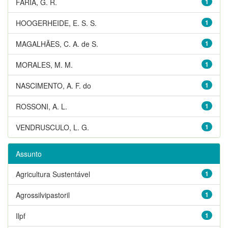
FARIA, G. R.
1
HOOGERHEIDE, E. S. S.
1
MAGALHÃES, C. A. de S.
1
MORALES, M. M.
1
NASCIMENTO, A. F. do
1
ROSSONI, A. L.
1
VENDRUSCULO, L. G.
1
Assunto
Agricultura Sustentável
1
Agrossilvipastoril
1
Ilpf
1