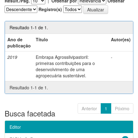
Result./Pág.
|
Ordenar por
Ordenar
Registro(s)
Resultado 1-1 de 1.
Ano de
Título
Autor(es)
publicação
2019
Embrapa Agrossilvipastoril:
-
primeiras contribuições para o
desenvolvimento de uma
agropecuária sustentável.
Resultado 1-1 de 1.
Anterior
1
Póximo
Busca facetada
Editor