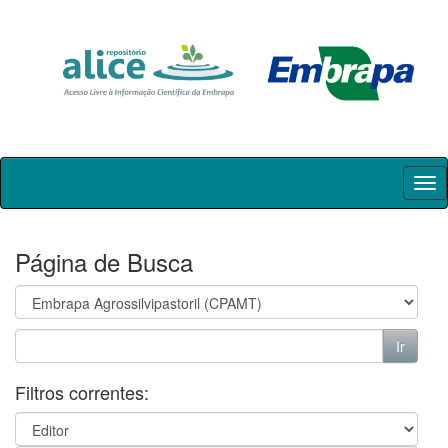
Skip
navigation
Página de Busca
Filtros correntes: