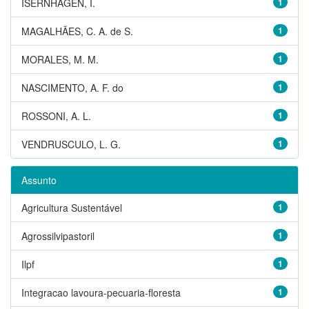
ISERNHAGEN, I.
1
MAGALHÃES, C. A. de S.
1
MORALES, M. M.
1
NASCIMENTO, A. F. do
1
ROSSONI, A. L.
1
VENDRUSCULO, L. G.
1
Assunto
Agricultura Sustentável
1
Agrossilvipastoril
1
Ilpf
1
Integracao lavoura-pecuaria-floresta
1