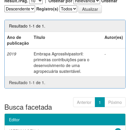
Result./Pág.
|
Ordenar por
Ordenar
Registro(s)
Resultado 1-1 de 1.
Ano de
Título
Autor(es)
publicação
2019
Embrapa Agrossilvipastoril:
-
primeiras contribuições para o
desenvolvimento de uma
agropecuária sustentável.
Resultado 1-1 de 1.
Anterior
1
Póximo
Busca facetada
Editor