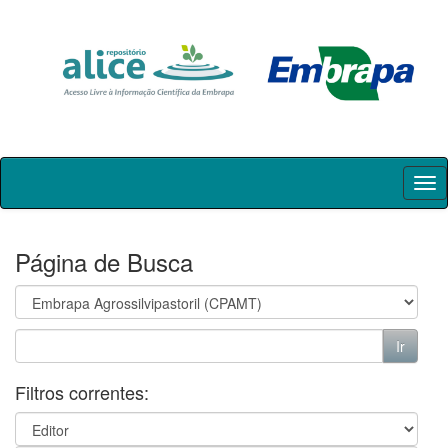
Skip
navigation
Página de Busca
Filtros correntes: