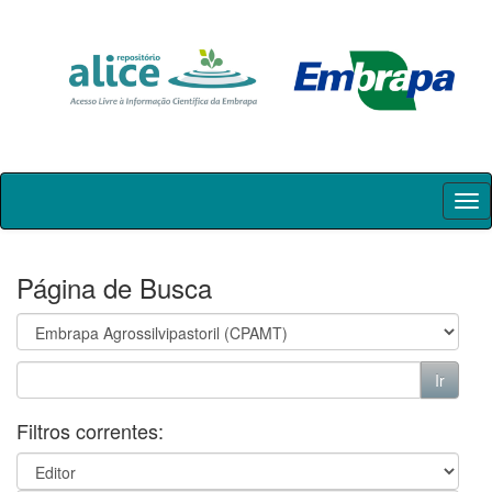
Skip
navigation
Página de Busca
Filtros correntes: