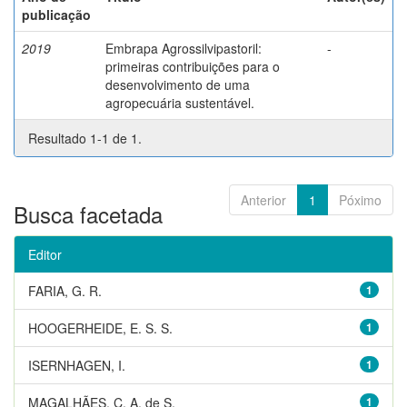
publicação
2019
Embrapa Agrossilvipastoril:
-
primeiras contribuições para o
desenvolvimento de uma
agropecuária sustentável.
Resultado 1-1 de 1.
Anterior
1
Póximo
Busca facetada
Editor
FARIA, G. R.
1
HOOGERHEIDE, E. S. S.
1
ISERNHAGEN, I.
1
MAGALHÃES, C. A. de S.
1