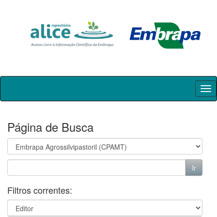
Skip
navigation
Página de Busca
Filtros correntes: