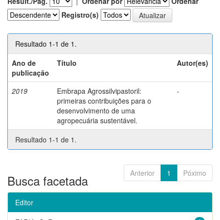
Result./Pág.
|
Ordenar por
Ordenar
Registro(s)
Resultado 1-1 de 1.
Ano de
Título
Autor(es)
publicação
2019
Embrapa Agrossilvipastoril:
-
primeiras contribuições para o
desenvolvimento de uma
agropecuária sustentável.
Resultado 1-1 de 1.
Anterior
1
Póximo
Busca facetada
Editor