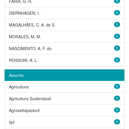
FARIA, G. R.
1
ISERNHAGEN, I.
1
MAGALHÃES, C. A. de S.
1
MORALES, M. M.
1
NASCIMENTO, A. F. do
1
ROSSONI, A. L.
1
Assunto
Agricultura
1
Agricultura Sustentável
1
Agrossilvipastoril
1
Ilpf
1