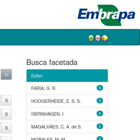
Busca facetada
Editor
FARIA, G. R.
1
HOOGERHEIDE, E. S. S.
1
ISERNHAGEN, I.
1
MAGALHÃES, C. A. de S.
1
MORALES, M. M.
1