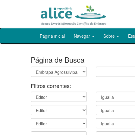
Skip
Página inicial
Navegar
Sobre
Est
navigation
Página de Busca
Filtros correntes: