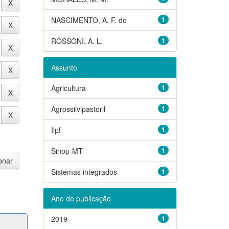
NASCIMENTO, A. F. do
1
ROSSONI, A. L.
1
Assunto
Agricultura
1
Agrossilvipastoril
1
Ilpf
1
Sinop-MT
1
Sistemas integrados
1
Ano de publicação
2019
1