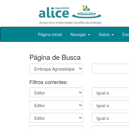
Skip
Página inicial
Navegar
Sobre
Est
navigation
Página de Busca
Filtros correntes: