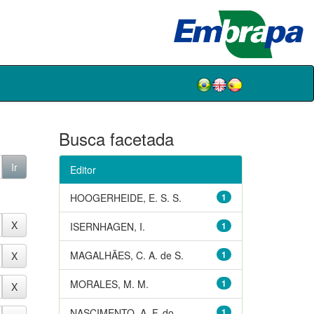
Busca facetada
Editor
HOOGERHEIDE, E. S. S.
1
ISERNHAGEN, I.
1
MAGALHÃES, C. A. de S.
1
MORALES, M. M.
1
NASCIMENTO, A. F. do
1