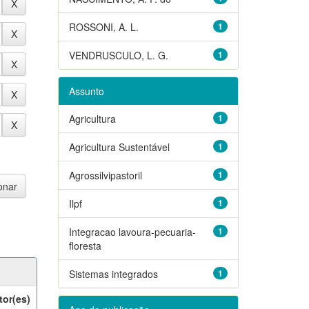
ROSSONI, A. L.
1
VENDRUSCULO, L. G.
1
Assunto
Agricultura
1
Agricultura Sustentável
1
Agrossilvipastoril
1
Ilpf
1
Integracao lavoura-pecuaria-
1
floresta
Sistemas integrados
1
tor(es)