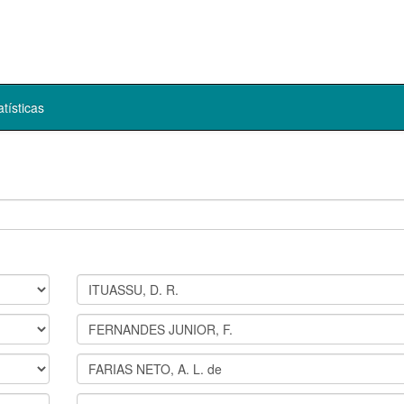
atísticas