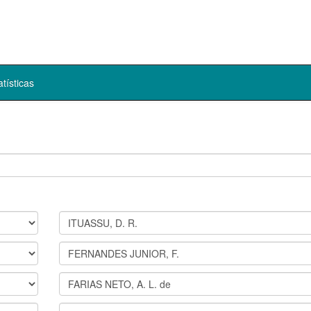
atísticas