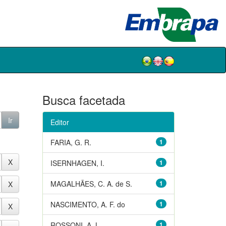
Busca facetada
Editor
FARIA, G. R.
1
ISERNHAGEN, I.
1
MAGALHÃES, C. A. de S.
1
NASCIMENTO, A. F. do
1
ROSSONI, A. L.
1