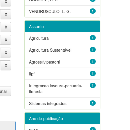
VENDRUSCULO, L. G.
1
Assunto
Agricultura
1
Agricultura Sustentável
1
Agrossilvipastoril
1
Ilpf
1
Integracao lavoura-pecuaria-
1
floresta
Sistemas integrados
1
Ano de publicação
2019
1