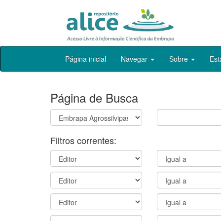
Skip
Página inicial
Navegar
Sobre
Est
navigation
Página de Busca
Filtros correntes: