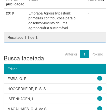
publicação
2019
Embrapa Agrossilvipastoril:
-
primeiras contribuições para o
desenvolvimento de uma
agropecuária sustentável.
Resultado 1-1 de 1.
Anterior
1
Póximo
Busca facetada
Editor
FARIA, G. R.
1
HOOGERHEIDE, E. S. S.
1
ISERNHAGEN, I.
1
MAGALHÃES, C. A. de S.
1