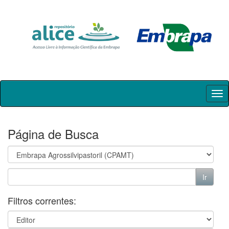
Skip
navigation
Página de Busca
Filtros correntes: