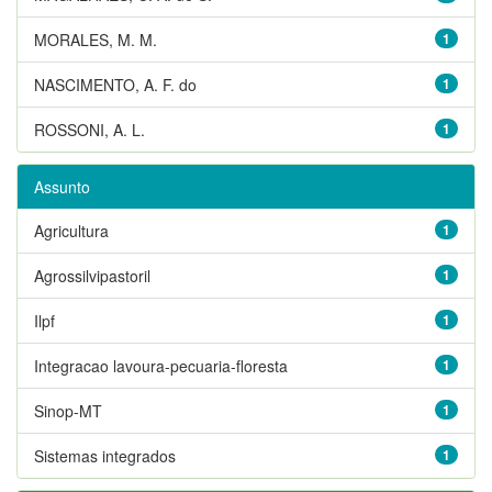
MORALES, M. M.
1
NASCIMENTO, A. F. do
1
ROSSONI, A. L.
1
Assunto
Agricultura
1
Agrossilvipastoril
1
Ilpf
1
Integracao lavoura-pecuaria-floresta
1
Sinop-MT
1
Sistemas integrados
1