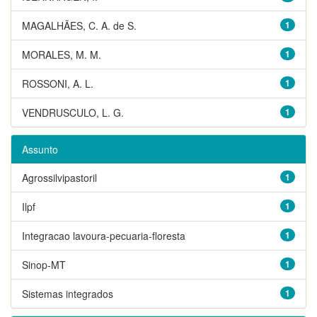
MAGALHÃES, C. A. de S.
1
MORALES, M. M.
1
ROSSONI, A. L.
1
VENDRUSCULO, L. G.
1
Assunto
Agrossilvipastoril
1
Ilpf
1
Integracao lavoura-pecuaria-floresta
1
Sinop-MT
1
Sistemas integrados
1