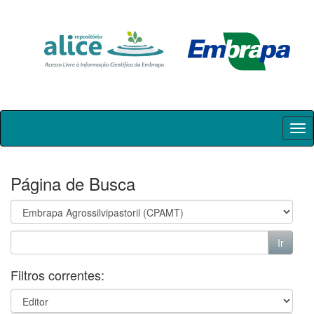
Skip
navigation
Página de Busca
Filtros correntes: