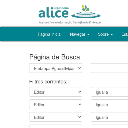
Skip
Página inicial
Navegar
Sobre
Est
navigation
Página de Busca
Filtros correntes: