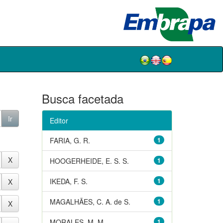
Busca facetada
Editor
FARIA, G. R.
1
HOOGERHEIDE, E. S. S.
1
IKEDA, F. S.
1
MAGALHÃES, C. A. de S.
1
MORALES, M. M.
1