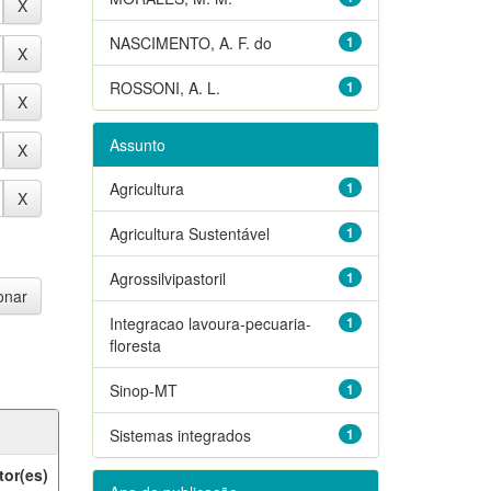
NASCIMENTO, A. F. do
1
ROSSONI, A. L.
1
Assunto
Agricultura
1
Agricultura Sustentável
1
Agrossilvipastoril
1
Integracao lavoura-pecuaria-
1
floresta
Sinop-MT
1
Sistemas integrados
1
tor(es)