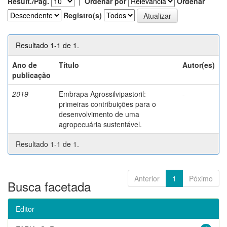
Result./Pág.
|
Ordenar por
Ordenar
Registro(s)
Resultado 1-1 de 1.
Ano de
Título
Autor(es)
publicação
2019
Embrapa Agrossilvipastoril:
-
primeiras contribuições para o
desenvolvimento de uma
agropecuária sustentável.
Resultado 1-1 de 1.
Anterior
1
Póximo
Busca facetada
Editor