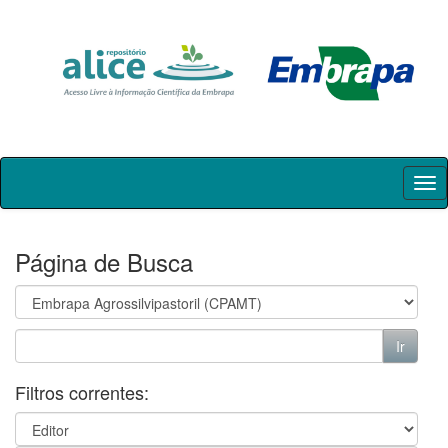
Skip
navigation
Página de Busca
Filtros correntes: