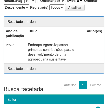
Result./Pág.
|
Ordenar por
Ordenar
Registro(s)
Resultado 1-1 de 1.
Ano de
Título
Autor(es)
publicação
2019
Embrapa Agrossilvipastoril:
-
primeiras contribuições para o
desenvolvimento de uma
agropecuária sustentável.
Resultado 1-1 de 1.
Anterior
1
Póximo
Busca facetada
Editor