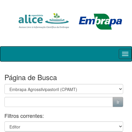
Skip
navigation
Página de Busca
Filtros correntes: