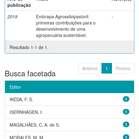
publicação
2019
Embrapa Agrossilvipastoril:
-
primeiras contribuições para o
desenvolvimento de uma
agropecuária sustentável.
Resultado 1-1 de 1.
Anterior
1
Póximo
Busca facetada
Editor
IKEDA, F. S.
1
ISERNHAGEN, I.
1
MAGALHÃES, C. A. de S.
1
MORALES, M. M.
1