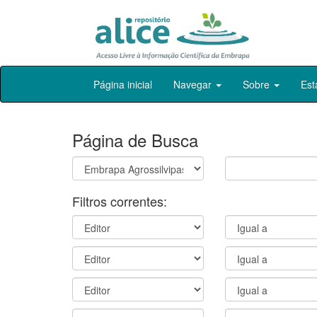
Skip
Página inicial
Navegar
Sobre
Est
navigation
Página de Busca
Filtros correntes: