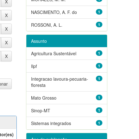
NASCIMENTO, A. F. do
1
ROSSONI, A. L.
1
Assunto
Agricultura Sustentável
1
Ilpf
1
Integracao lavoura-pecuaria-
1
floresta
Mato Grosso
1
Sinop-MT
1
Sistemas integrados
1
tor(es)