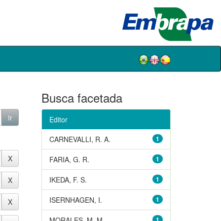
Busca facetada
Editor
CARNEVALLI, R. A.
1
FARIA, G. R.
1
IKEDA, F. S.
1
ISERNHAGEN, I.
1
MORALES, M. M.
1