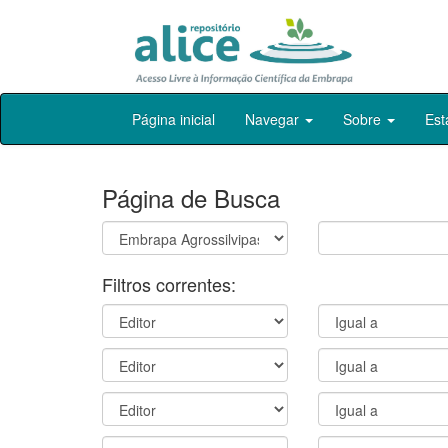
Skip
Página inicial
Navegar
Sobre
Est
navigation
Página de Busca
Filtros correntes: