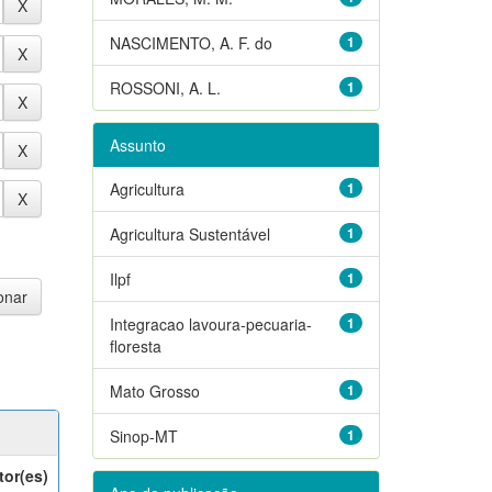
NASCIMENTO, A. F. do
1
ROSSONI, A. L.
1
Assunto
Agricultura
1
Agricultura Sustentável
1
Ilpf
1
Integracao lavoura-pecuaria-
1
floresta
Mato Grosso
1
Sinop-MT
1
tor(es)