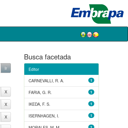
Busca facetada
Editor
CARNEVALLI, R. A.
1
FARIA, G. R.
1
IKEDA, F. S.
1
ISERNHAGEN, I.
1
MORALES, M. M.
1