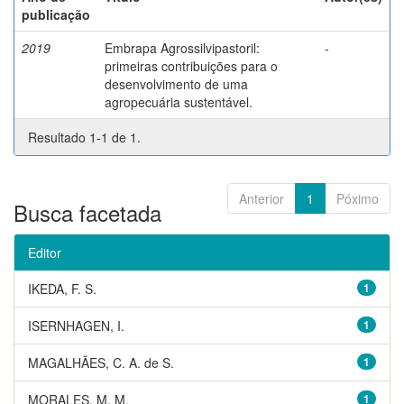
publicação
2019
Embrapa Agrossilvipastoril:
-
primeiras contribuições para o
desenvolvimento de uma
agropecuária sustentável.
Resultado 1-1 de 1.
Anterior
1
Póximo
Busca facetada
Editor
IKEDA, F. S.
1
ISERNHAGEN, I.
1
MAGALHÃES, C. A. de S.
1
MORALES, M. M.
1