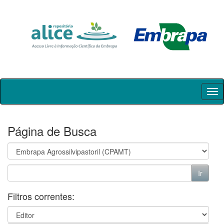
Skip
navigation
Página de Busca
Filtros correntes: