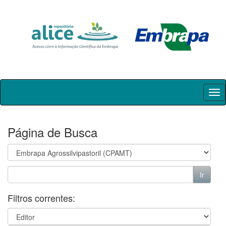
Skip
navigation
Página de Busca
Filtros correntes: