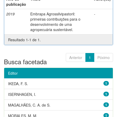
publicação
2019
Embrapa Agrossilvipastoril:
-
primeiras contribuições para o
desenvolvimento de uma
agropecuária sustentável.
Resultado 1-1 de 1.
Anterior
1
Póximo
Busca facetada
Editor
IKEDA, F. S.
1
ISERNHAGEN, I.
1
MAGALHÃES, C. A. de S.
1
MORALES, M. M.
1