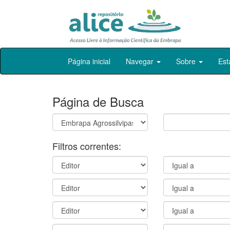
Skip
Página inicial
Navegar
Sobre
Est
navigation
Página de Busca
Filtros correntes: