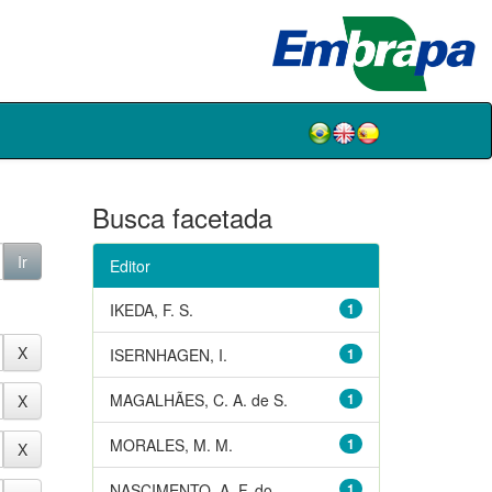
Busca facetada
Editor
IKEDA, F. S.
1
ISERNHAGEN, I.
1
MAGALHÃES, C. A. de S.
1
MORALES, M. M.
1
NASCIMENTO, A. F. do
1