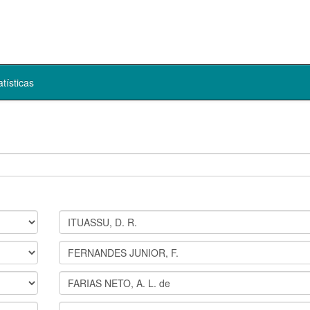
atísticas