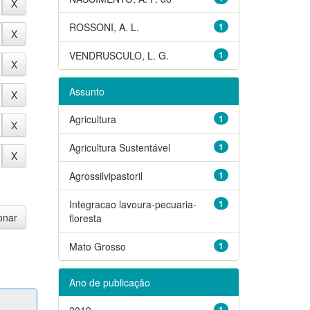
ROSSONI, A. L.
1
VENDRUSCULO, L. G.
1
Assunto
Agricultura
1
Agricultura Sustentável
1
Agrossilvipastoril
1
Integracao lavoura-pecuaria-
1
floresta
Mato Grosso
1
Ano de publicação
2019
1