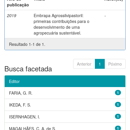
publicação
2019
Embrapa Agrossilvipastoril:
-
primeiras contribuições para o
desenvolvimento de uma
agropecuária sustentável.
Resultado 1-1 de 1.
Anterior
1
Póximo
Busca facetada
Editor
FARIA, G. R.
1
IKEDA, F. S.
1
ISERNHAGEN, I.
1
MAGALHÃES, C. A. de S.
1