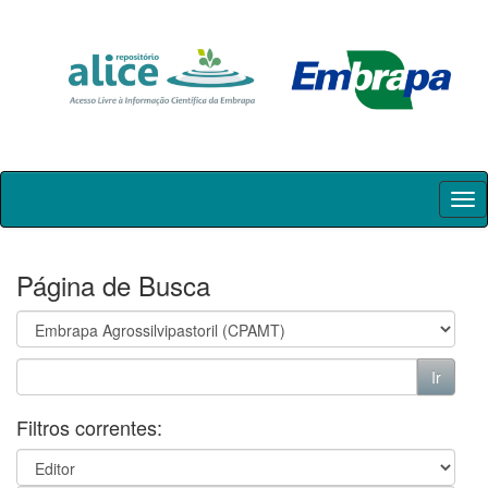
Skip
navigation
Página de Busca
Filtros correntes: