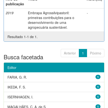
publicação
2019
Embrapa Agrossilvipastoril:
-
primeiras contribuições para o
desenvolvimento de uma
agropecuária sustentável.
Resultado 1-1 de 1.
Anterior
1
Póximo
Busca facetada
Editor
FARIA, G. R.
1
IKEDA, F. S.
1
ISERNHAGEN, I.
1
MAGALHÃES, C. A. de S.
1