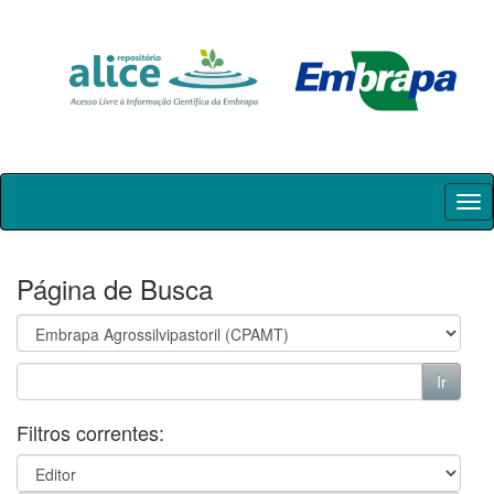
Skip
navigation
Página de Busca
Filtros correntes: