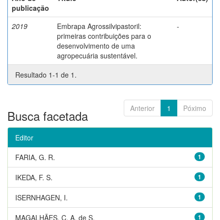
publicação
2019
Embrapa Agrossilvipastoril:
-
primeiras contribuições para o
desenvolvimento de uma
agropecuária sustentável.
Resultado 1-1 de 1.
Anterior
1
Póximo
Busca facetada
Editor
FARIA, G. R.
1
IKEDA, F. S.
1
ISERNHAGEN, I.
1
MAGALHÃES, C. A. de S.
1