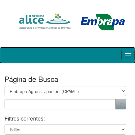
Skip
navigation
Página de Busca
Filtros correntes: