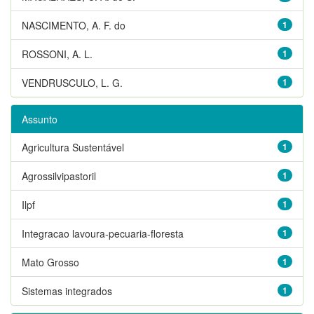
NASCIMENTO, A. F. do
1
ROSSONI, A. L.
1
VENDRUSCULO, L. G.
1
Assunto
Agricultura Sustentável
1
Agrossilvipastoril
1
Ilpf
1
Integracao lavoura-pecuaria-floresta
1
Mato Grosso
1
Sistemas integrados
1