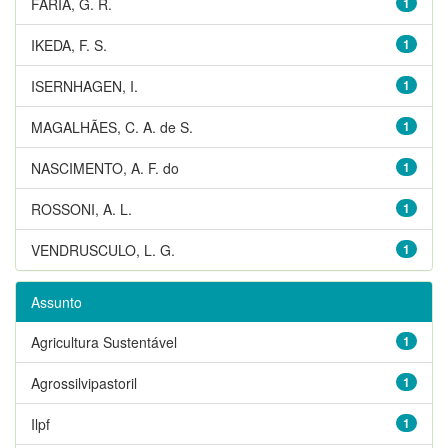
FARIA, G. R.
1
IKEDA, F. S.
1
ISERNHAGEN, I.
1
MAGALHÃES, C. A. de S.
1
NASCIMENTO, A. F. do
1
ROSSONI, A. L.
1
VENDRUSCULO, L. G.
1
Assunto
Agricultura Sustentável
1
Agrossilvipastoril
1
Ilpf
1