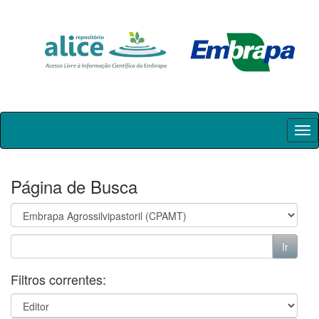
Skip
navigation
Página de Busca
Filtros correntes: