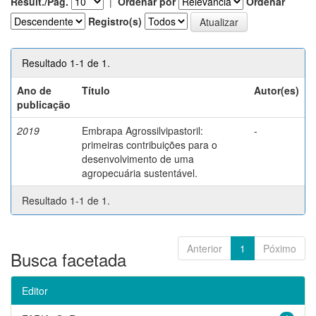
Result./Pág.
|
Ordenar por
Ordenar
Registro(s)
Resultado 1-1 de 1.
Ano de
Título
Autor(es)
publicação
2019
Embrapa Agrossilvipastoril:
-
primeiras contribuições para o
desenvolvimento de uma
agropecuária sustentável.
Resultado 1-1 de 1.
Anterior
1
Póximo
Busca facetada
Editor