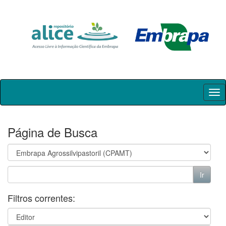
Skip
navigation
Página de Busca
Filtros correntes: