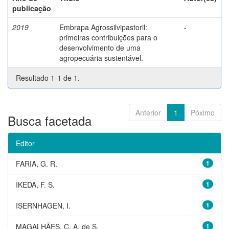
publicação
2019
Embrapa Agrossilvipastoril:
-
primeiras contribuições para o
desenvolvimento de uma
agropecuária sustentável.
Resultado 1-1 de 1.
Anterior
1
Póximo
Busca facetada
Editor
FARIA, G. R.
1
IKEDA, F. S.
1
ISERNHAGEN, I.
1
MAGALHÃES, C. A. de S.
1