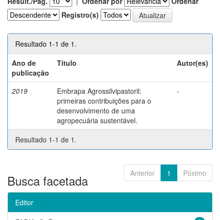
Result./Pág.
|
Ordenar por
Ordenar
Registro(s)
Resultado 1-1 de 1.
Ano de
Título
Autor(es)
publicação
2019
Embrapa Agrossilvipastoril:
-
primeiras contribuições para o
desenvolvimento de uma
agropecuária sustentável.
Resultado 1-1 de 1.
Anterior
1
Póximo
Busca facetada
Editor