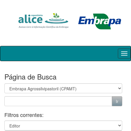
Skip
navigation
Página de Busca
Filtros correntes: