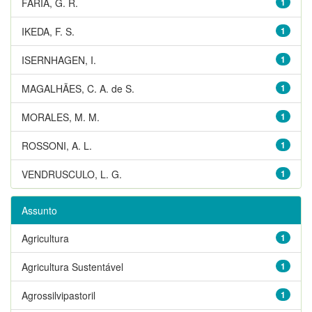
FARIA, G. R.
1
IKEDA, F. S.
1
ISERNHAGEN, I.
1
MAGALHÃES, C. A. de S.
1
MORALES, M. M.
1
ROSSONI, A. L.
1
VENDRUSCULO, L. G.
1
Assunto
Agricultura
1
Agricultura Sustentável
1
Agrossilvipastoril
1