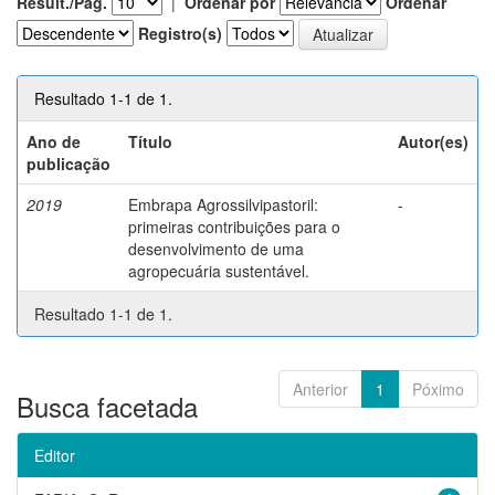
Result./Pág.
|
Ordenar por
Ordenar
Registro(s)
Resultado 1-1 de 1.
Ano de
Título
Autor(es)
publicação
2019
Embrapa Agrossilvipastoril:
-
primeiras contribuições para o
desenvolvimento de uma
agropecuária sustentável.
Resultado 1-1 de 1.
Anterior
1
Póximo
Busca facetada
Editor