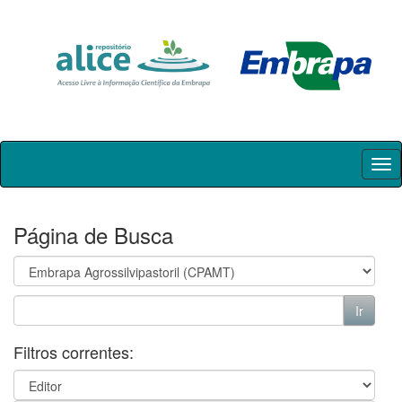
Skip
navigation
Página de Busca
Filtros correntes: