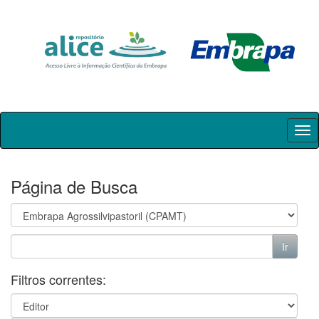
Skip
navigation
Página de Busca
Filtros correntes: