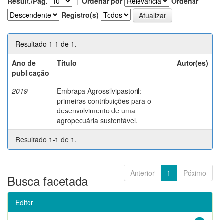
Result./Pág.
|
Ordenar por
Ordenar
Registro(s)
Resultado 1-1 de 1.
Ano de
Título
Autor(es)
publicação
2019
Embrapa Agrossilvipastoril:
-
primeiras contribuições para o
desenvolvimento de uma
agropecuária sustentável.
Resultado 1-1 de 1.
Anterior
1
Póximo
Busca facetada
Editor