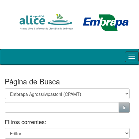
Skip
navigation
Página de Busca
Filtros correntes: