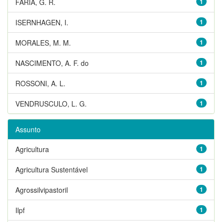
FARIA, G. R.
1
ISERNHAGEN, I.
1
MORALES, M. M.
1
NASCIMENTO, A. F. do
1
ROSSONI, A. L.
1
VENDRUSCULO, L. G.
1
Assunto
Agricultura
1
Agricultura Sustentável
1
Agrossilvipastoril
1
Ilpf
1