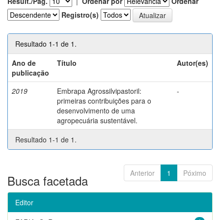
Result./Pág.
|
Ordenar por
Ordenar
Registro(s)
Resultado 1-1 de 1.
Ano de
Título
Autor(es)
publicação
2019
Embrapa Agrossilvipastoril:
-
primeiras contribuições para o
desenvolvimento de uma
agropecuária sustentável.
Resultado 1-1 de 1.
Anterior
1
Póximo
Busca facetada
Editor