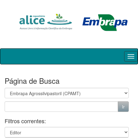
Skip
navigation
Página de Busca
Filtros correntes: