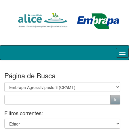
Skip
navigation
Página de Busca
Filtros correntes: