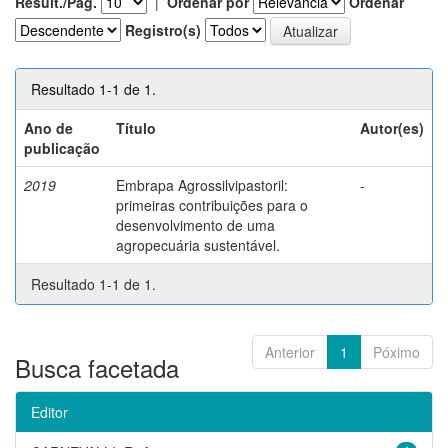
Result./Pág.
|
Ordenar por
Ordenar
Registro(s)
Resultado 1-1 de 1.
Ano de
Título
Autor(es)
publicação
2019
Embrapa Agrossilvipastoril:
-
primeiras contribuições para o
desenvolvimento de uma
agropecuária sustentável.
Resultado 1-1 de 1.
Anterior
1
Póximo
Busca facetada
Editor