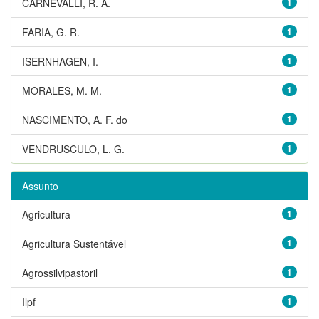
CARNEVALLI, R. A.
1
FARIA, G. R.
1
ISERNHAGEN, I.
1
MORALES, M. M.
1
NASCIMENTO, A. F. do
1
VENDRUSCULO, L. G.
1
Assunto
Agricultura
1
Agricultura Sustentável
1
Agrossilvipastoril
1
Ilpf
1