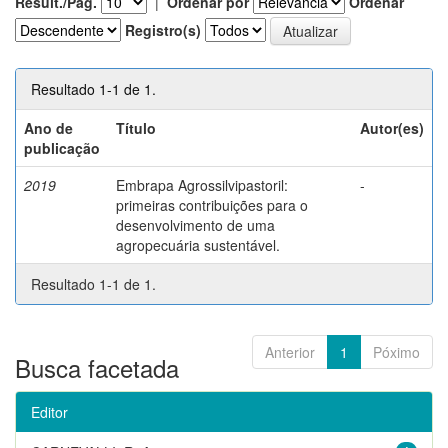
Result./Pág.
|
Ordenar por
Ordenar
Registro(s)
Resultado 1-1 de 1.
Ano de
Título
Autor(es)
publicação
2019
Embrapa Agrossilvipastoril:
-
primeiras contribuições para o
desenvolvimento de uma
agropecuária sustentável.
Resultado 1-1 de 1.
Anterior
1
Póximo
Busca facetada
Editor