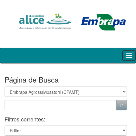
Skip
navigation
Página de Busca
Filtros correntes: