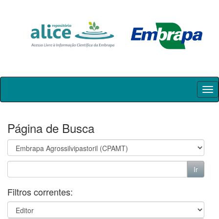
Skip
navigation
Página de Busca
Filtros correntes: