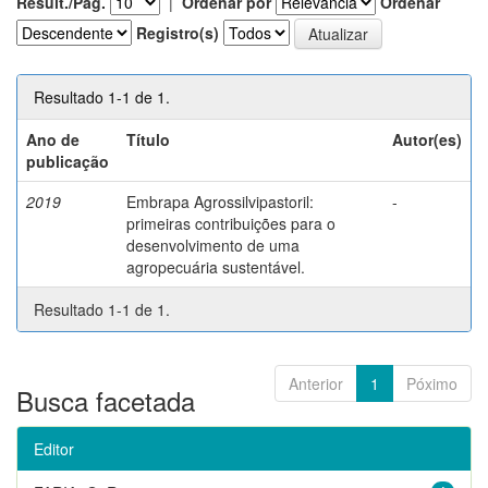
Result./Pág.
|
Ordenar por
Ordenar
Registro(s)
Resultado 1-1 de 1.
Ano de
Título
Autor(es)
publicação
2019
Embrapa Agrossilvipastoril:
-
primeiras contribuições para o
desenvolvimento de uma
agropecuária sustentável.
Resultado 1-1 de 1.
Anterior
1
Póximo
Busca facetada
Editor