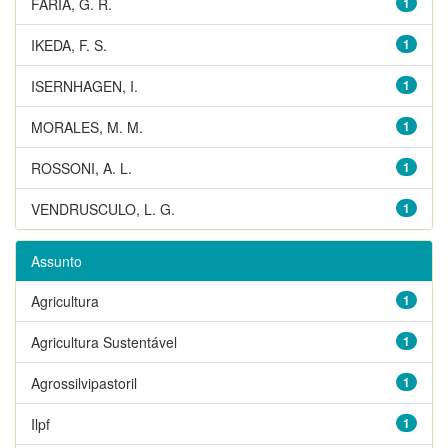
FARIA, G. R.
1
IKEDA, F. S.
1
ISERNHAGEN, I.
1
MORALES, M. M.
1
ROSSONI, A. L.
1
VENDRUSCULO, L. G.
1
Assunto
Agricultura
1
Agricultura Sustentável
1
Agrossilvipastoril
1
Ilpf
1