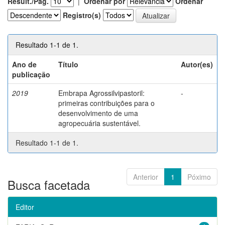
Result./Pág.
|
Ordenar por
Ordenar
Registro(s)
Resultado 1-1 de 1.
Ano de
Título
Autor(es)
publicação
2019
Embrapa Agrossilvipastoril:
-
primeiras contribuições para o
desenvolvimento de uma
agropecuária sustentável.
Resultado 1-1 de 1.
Anterior
1
Póximo
Busca facetada
Editor