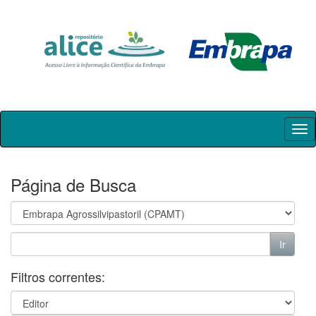
Skip
navigation
Página de Busca
Filtros correntes: