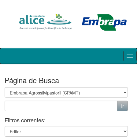
Skip
navigation
Página de Busca
Filtros correntes: