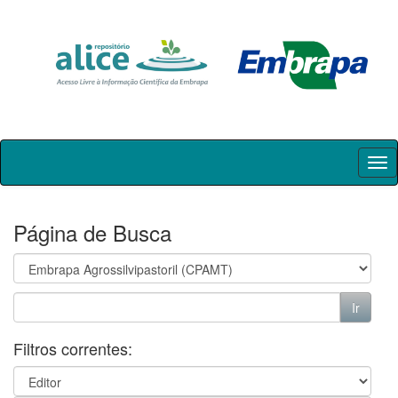
Skip
navigation
Página de Busca
Filtros correntes: