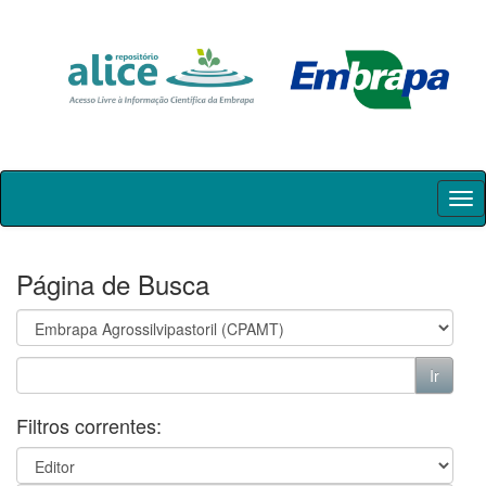
Skip
navigation
Página de Busca
Filtros correntes: