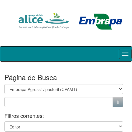
Skip
navigation
Página de Busca
Filtros correntes: