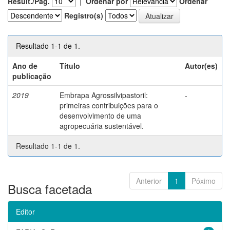
Result./Pág.
|
Ordenar por
Ordenar
Registro(s)
Resultado 1-1 de 1.
Ano de
Título
Autor(es)
publicação
2019
Embrapa Agrossilvipastoril:
-
primeiras contribuições para o
desenvolvimento de uma
agropecuária sustentável.
Resultado 1-1 de 1.
Anterior
1
Póximo
Busca facetada
Editor