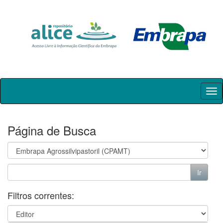
Skip
navigation
Página de Busca
Filtros correntes: