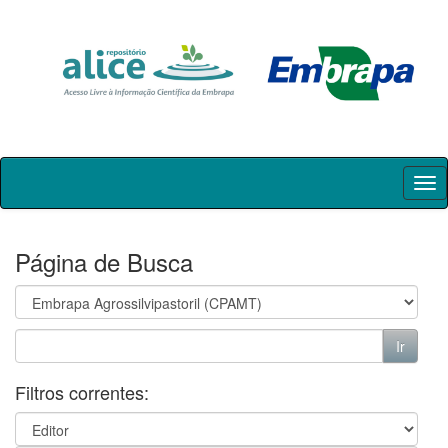
Skip
navigation
Página de Busca
Filtros correntes: