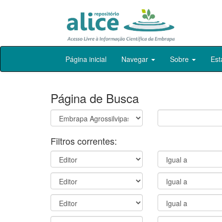
Skip
Página inicial
Navegar
Sobre
Est
navigation
Página de Busca
Filtros correntes: