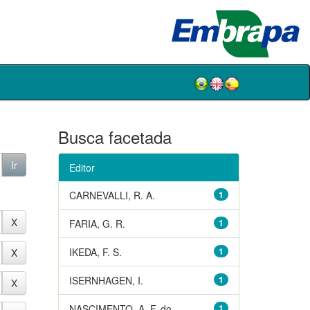
Busca facetada
Editor
CARNEVALLI, R. A.
1
FARIA, G. R.
1
IKEDA, F. S.
1
ISERNHAGEN, I.
1
NASCIMENTO, A. F. do
1