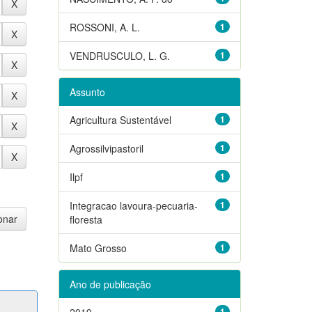
ROSSONI, A. L.
1
VENDRUSCULO, L. G.
1
Assunto
Agricultura Sustentável
1
Agrossilvipastoril
1
Ilpf
1
Integracao lavoura-pecuaria-
1
floresta
Mato Grosso
1
Ano de publicação
2019
1