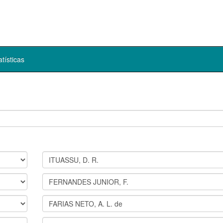
atísticas