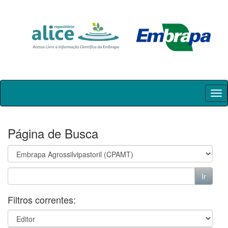
Skip
navigation
Página de Busca
Filtros correntes: