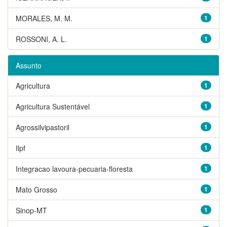
MORALES, M. M.
1
ROSSONI, A. L.
1
Assunto
Agricultura
1
Agricultura Sustentável
1
Agrossilvipastoril
1
Ilpf
1
Integracao lavoura-pecuaria-floresta
1
Mato Grosso
1
Sinop-MT
1