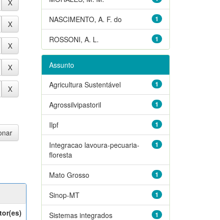
NASCIMENTO, A. F. do
1
ROSSONI, A. L.
1
Assunto
Agricultura Sustentável
1
Agrossilvipastoril
1
Ilpf
1
Integracao lavoura-pecuaria-
1
floresta
Mato Grosso
1
Sinop-MT
1
tor(es)
Sistemas integrados
1