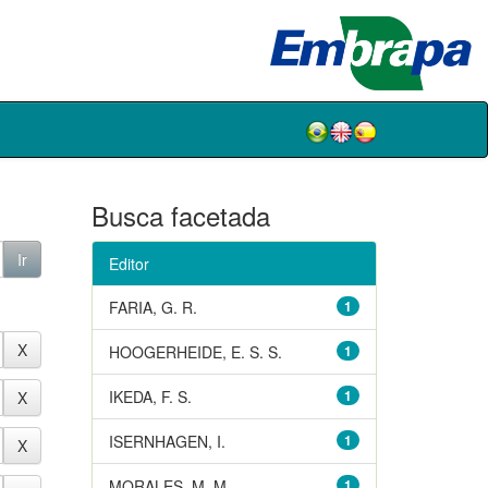
Busca facetada
Editor
FARIA, G. R.
1
HOOGERHEIDE, E. S. S.
1
IKEDA, F. S.
1
ISERNHAGEN, I.
1
MORALES, M. M.
1