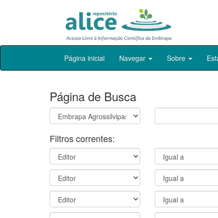
Skip
Página inicial
Navegar
Sobre
Est
navigation
Página de Busca
Filtros correntes: