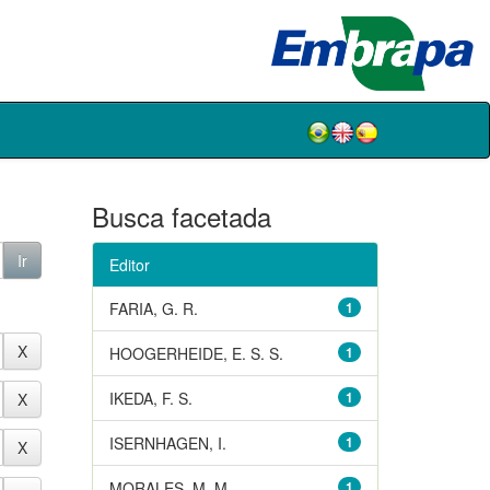
Busca facetada
Editor
FARIA, G. R.
1
HOOGERHEIDE, E. S. S.
1
IKEDA, F. S.
1
ISERNHAGEN, I.
1
MORALES, M. M.
1