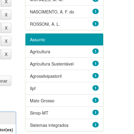
NASCIMENTO, A. F. do
1
ROSSONI, A. L.
1
Assunto
Agricultura
1
Agricultura Sustentável
1
Agrossilvipastoril
1
Ilpf
1
Mato Grosso
1
Sinop-MT
1
Sistemas integrados
1
tor(es)