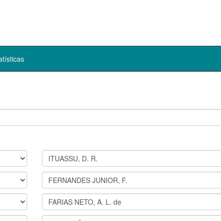
atísticas