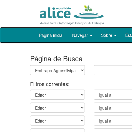
Skip
Página inicial
Navegar
Sobre
Est
navigation
Página de Busca
Filtros correntes: