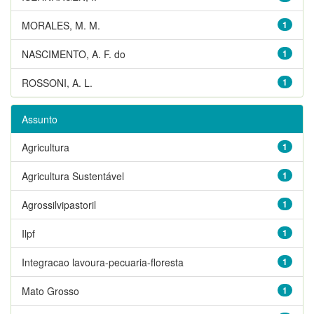
MORALES, M. M.
1
NASCIMENTO, A. F. do
1
ROSSONI, A. L.
1
Assunto
Agricultura
1
Agricultura Sustentável
1
Agrossilvipastoril
1
Ilpf
1
Integracao lavoura-pecuaria-floresta
1
Mato Grosso
1