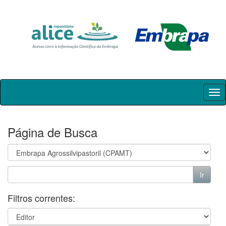
Skip
navigation
Página de Busca
Filtros correntes: