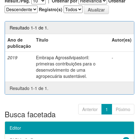
Result./Pág.
|
Ordenar por
Ordenar
Registro(s)
Resultado 1-1 de 1.
Ano de
Título
Autor(es)
publicação
2019
Embrapa Agrossilvipastoril:
-
primeiras contribuições para o
desenvolvimento de uma
agropecuária sustentável.
Resultado 1-1 de 1.
Anterior
1
Póximo
Busca facetada
Editor