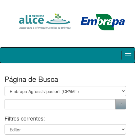
Skip
navigation
Página de Busca
Filtros correntes: